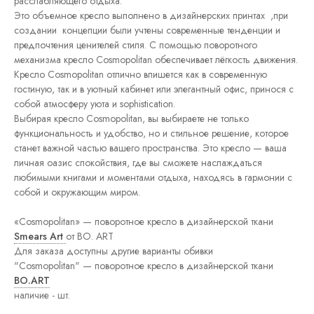
расслабляющего отдыха.
Постеры
Это объемное кресло выполнено в дизайнерских принтах ,при
Интерьерные
создании концепции были учтены современные тенденции и
панно
предпочтения ценителей стиля. С помощью поворотного
Графика
механизма кресло Cosmopolitan обеспечивает лёгкость движения.
Кресло Cosmopolitan отлично впишется как в современную
гостиную, так и в уютный кабинет или элегантный офис, принося с
собой атмосферу уюта и sophistication.
Выбирая кресло Cosmopolitan, вы выбираете не только
функциональность и удобство, но и стильное решение, которое
станет важной частью вашего пространства. Это кресло — ваша
личная оазис спокойствия, где вы сможете наслаждаться
любимыми книгами и моментами отдыха, находясь в гармонии с
собой и окружающим миром.
«Cosmopolitan» — поворотное кресло в дизайнерской ткани
Smears Art
от BO. ART
Для заказа доступны другие варианты обивки
"Cosmopolitan" — поворотное кресло в дизайнерской ткани
BO.ART