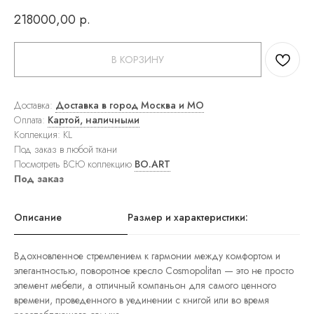
ковры
218000,00
р.
Прямоугольные
ковры
Круглые
ковры
В КОРЗИНУ
Прикроватные
ковры
Детские
Доставка:
Доставка в город Москва и МО
ковры
Оплата:
Картой, наличными
Напольные
Коллекция: KL
зеркала
Настенные
Под заказ в любой ткани
зеркала
Посмотреть ВСЮ коллекцию
BO.ART
Настольные
Под заказ
зеркала
Люстры
Подвесные
Описание
Размер и характеристики:
светильники
Потолочные
светильники
Вдохновленное стремлением к гармонии между комфортом и
Бра
элегантностью, поворотное кресло Cosmopolitan — это не просто
Настольные
элемент мебели, а отличный компаньон для самого ценного
лампы
Торшеры
времени, проведенного в уединении с книгой или во время
Картины