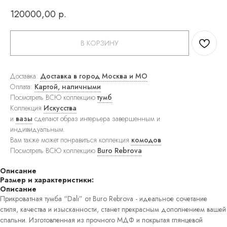
ковры
120000,00
р.
Прямоугольные
ковры
Круглые
ковры
В КОРЗИНУ
Прикроватные
ковры
Детские
Доставка:
Доставка в город Москва и МО
ковры
Оплата:
Картой, наличными
Напольные
Посмотреть ВСЮ коллекцию
тумб
зеркала
Настенные
Коллекция
Искусства
зеркала
и
вазы
сделают образ интерьера завершенным и
Настольные
индивидуальным.
зеркала
Вам также может понравиться коллекция
комодов
Люстры
Посмотреть ВСЮ коллекцию
Buro Rebrova
Подвесные
светильники
Потолочные
Описание
светильники
Размер и характеристики:
Бра
Описание
Настольные
Прикроватная тумба “Dali” от Buro Rebrova - идеальное сочетание
лампы
стиля, качества и изысканности, станет прекрасным дополнением вашей
Торшеры
спальни. Изготовленная из прочного МДФ и покрытая глянцевой
Картины