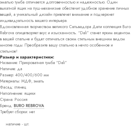
эмалью тумба отличается долговечностью и надежностью. Один
Постеры
выкатной ящик на пуш-механизме обеспечит удобное хранение личных
Интерьерные
вещей, а уникальный дизайн привлечет внимание и подчеркнет
панно
Графика
индивидуальность вашего интерьера.
Вдохновленная творчеством великого Сальвадора Дали коллекция Buro
Rebrova олицетворяет вкус и изысканность. “Dali” станет ярким акцентом
в вашей спальне и будет отличаться своим стильным внешним видом
многие годы. Преобразите вашу спальню в нечто особенное и
стильное!
Размер и характеристики:
Название: Прикроватная тумба “Dali”
Наличие: да
Размер: 400/400/600 мм
Материалы: МДФ, эмаль
Фасад: глянец
Наполнение: ящики
Страна: Россия
Бренд:
BURO REBROVA
Требует сборки: нет