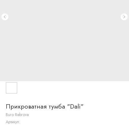
Журнальные
столики
Письменные
столы
Круглые
столы
К
обеденной
зоне
стулья
К
рабочей
зоне
стулья
Барные
стулья
Полубарные
стулья
Вазы
Скульптуры
Прикроватная тумба "Dali"
Посуда
Часы
Buro Rebrova
Подсвечники
Артикул:
Текстиль
Квадратные