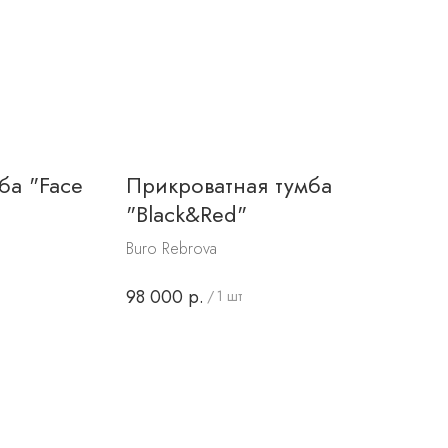
ба "Face
Прикроватная тумба
"Black&Red"
Buro Rebrova
98 000
р.
/
1 шт