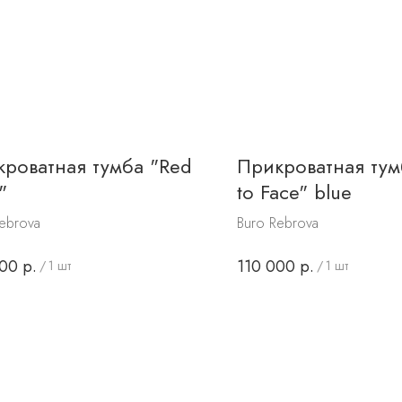
роватная тумба "Red
Прикроватная тум
"
to Face" blue
ebrova
Buro Rebrova
000
р.
110 000
р.
/
1 шт
/
1 шт