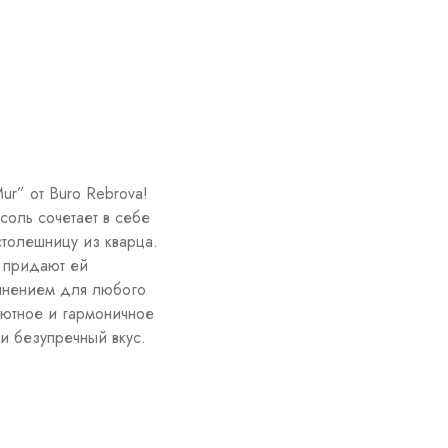
r” от Buro Rebrova!
соль сочетает в себе
толешницу из кварца.
 придают ей
лнением для любого
уютное и гармоничное
и безупречный вкус.