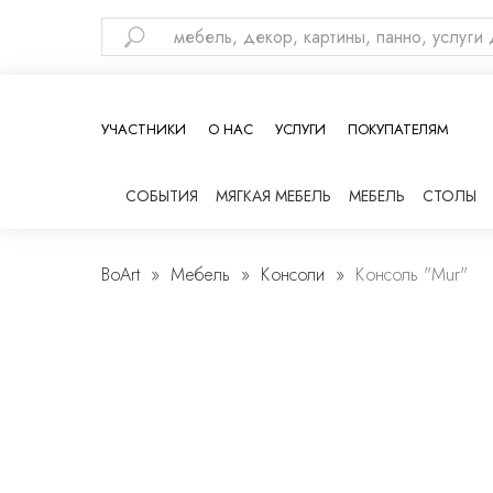
УЧАСТНИКИ
О НАС
УСЛУГИ
ПОКУПАТЕЛЯМ
СОБЫТИЯ
МЯГКАЯ МЕБЕЛЬ
МЕБЕЛЬ
СТОЛЫ
Диваны
Кровати
BoArt
Мебель
Консоли
Консоль "Mur"
Кресла
Пуфы
Банкетки
Ткани
Витрины
Комоды
Консоли
Прикроватные
тумбочки
Стеллажи
Шкафы