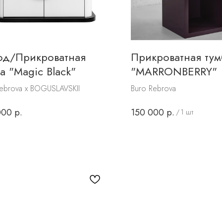
од/Прикроватная
Прикроватная тум
а "Magic Black"
"MARRONBERRY"
ebrova x BOGUSLAVSKII
Buro Rebrova
000
р.
150 000
р.
/
1 шт