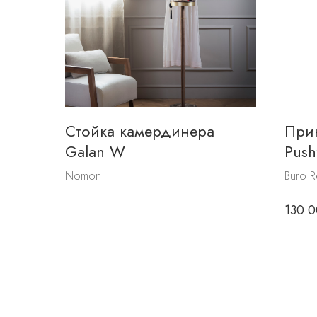
Стойка камердинера
Прик
Galan W
Push
Nomon
Buro R
130 