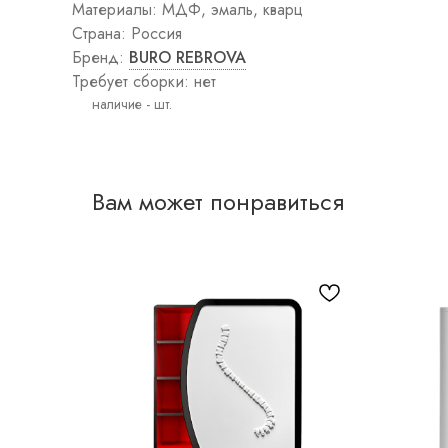
лампы
Материалы: МДФ, эмаль, кварц
Торшеры
Страна: Россия
Картины
Бренд:
BURO REBROVA
Постеры
Интерьерные
Требует сборки: нет
панно
Графика
Вам может понравиться