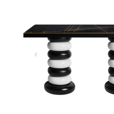
Ширмы
Обеденные
столы
Журнальные
столики
Письменные
столы
Круглые
столы
К
обеденной
зоне
стулья
К
рабочей
зоне
стулья
Барные
стулья
Полубарные
стулья
Вазы
Скульптуры
Посуда
Часы