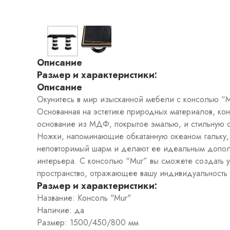
Подсвечники
Текстиль
Квадратные
ковры
Прямоугольные
ковры
Круглые
Описание
ковры
Размер и характеристики:
Прикроватные
Описание
ковры
Детские
Окунитесь в мир изысканной мебели с консолью “Mu
ковры
Основанная на эстетике природных материалов, кон
Напольные
зеркала
основание из МДФ, покрытое эмалью, и стильную с
Настенные
Ножки, напоминающие обкатанную океаном гальку,
зеркала
неповторимый шарм и делают ее идеальным допо
Настольные
зеркала
интерьера. С консолью “Mur” вы сможете создать 
Люстры
пространство, отражающее вашу индивидуальность 
Подвесные
Размер и характеристики:
светильники
Потолочные
Название: Консоль "Mur"
светильники
Наличие: да
Бра
Размер: 1500/450/800 мм
Настольные