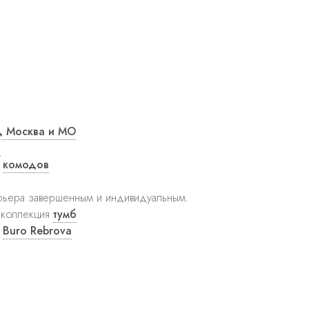
д Москва и МО
и
ю
комодов
ьера завершенным и индивидуальным.
я коллекция
тумб
ю
Buro Rebrova