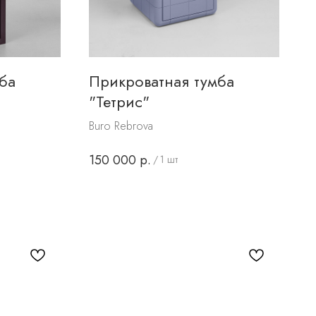
ба
Прикроватная тумба
"Тетрис"
Buro Rebrova
150 000
р.
/
1 шт