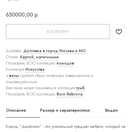
ковры
Прямоугольные
650000,00
р.
ковры
Круглые
ковры
Прикроватные
В КОРЗИНУ
ковры
Детские
ковры
Доставка:
Доставка в город Москва и МО
Напольные
зеркала
Оплата:
Картой, наличными
Настенные
Посмотреть ВСЮ коллекцию
комодов
зеркала
Коллекция
Искусства
Настольные
и
вазы
сделают образ интерьера завершенным и
зеркала
индивидуальным.
Люстры
Вам также может понравиться коллекция
тумб
Подвесные
светильники
Посмотреть ВСЮ коллекцию
Buro Rebrova
Потолочные
светильники
Бра
Описание
Размер и характеристики:
Видео
Настольные
лампы
Торшеры
Комод "Двойники" - это уникальный предмет мебели, который не
Картины