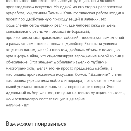
только выполняет свою практическую функцию, но и является
Постеры
произведением искусства. На одной из его сторон расположена
Интерьерные
арт-работа, художницы Татьяны Клят- графическая работа входит в
панно
проект про двойственную природу вещей и явлений, это
Графика
осмысление сегодняшних реалий, где человек каждый день
сталкивается с разными потоками информации,
противоположными трактовками событий, несовпадением мнений
и размыванием понятия правды. Дизайнер Екатерина усилила
акцент на панно, дизайн шпоном, добавив объем с помощью
арта в форме яйца, что символизирует зарождение новой жизни и
обновление. Этот элемент добавляет изделию глубину и
многогранность, делая его не просто предметом мебели, а
настоящим произведением искусства. Комод "Двойники" станет
настоящим украшением любого интерьера, привлекая внимание
своей уникальностью и вызывая интересные разговоры. Это
идеальный выбор для тех, кто ценит не только функциональность,
но и эстетическую составляющую в дизайне.
Вам может понравиться