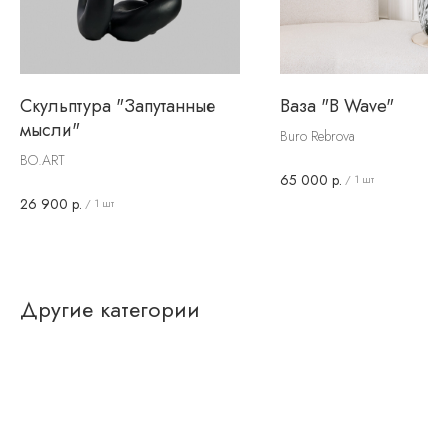
Скульптура "Запутанные
Ваза "B Wave"
мысли"
Buro Rebrova
BO.ART
65 000
р.
/
1 шт
26 900
р.
/
1 шт
Другие категории