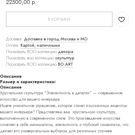
22500,00
р.
ковры
Прямоугольные
ковры
В КОРЗИНУ
Круглые
ковры
Прикроватные
ковры
Доставка:
Доставка в город Москва и МО
Детские
Оплата:
Картой, наличными
ковры
Посмотреть ВСЮ коллекцию
декора
Напольные
Посмотреть всю коллекцию
скульптур
зеркала
Настенные
Посмотреть ВСЮ коллекцию
BO.ART
зеркала
Настольные
Описание
зеркала
Размер и характеристики:
Люстры
Описание
Подвесные
Хрустальная скульптура "Элегантность в деталях" — современное
светильники
искусство для вашего интерьера
Потолочные
Ищете уникальное украшение, которое станет изысканным акцентом
светильники
вашего интерьера? Представляем вам хрустальную скульптуру,
Бра
Настольные
выполненную в современном стиле. Это произведение искусства
лампы
сочетает в себе минимализм, элегантность и глубокий символизм, что
Торшеры
делает его универсальным выбором для различных случаев.
Картины