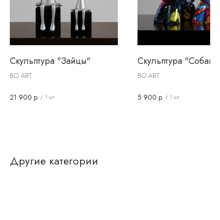
Скульптура "Зайцы"
Скульптура "Собаки
BO.ART
BO.ART
21 900
р.
5 900
р.
/
1 шт
/
1 шт
Другие категории