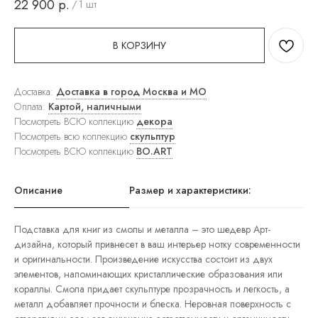
22 900
р.
/
1 шт
ковры
Прямоугольные
ковры
В КОРЗИНУ
Круглые
ковры
Прикроватные
ковры
Доставка:
Доставка в город Москва и МО
Детские
Оплата:
Картой, наличными
ковры
Посмотреть ВСЮ коллекцию
декора
Напольные
Посмотреть всю коллекцию
скульптур
зеркала
Настенные
Посмотреть ВСЮ коллекцию
BO.ART
зеркала
Настольные
зеркала
Описание
Размер и характеристики:
Люстры
Подвесные
светильники
Подставка для книг из смолы и металла – это шедевр Арт-
Потолочные
дизайна, который привнесет в ваш интерьер нотку современности
светильники
и оригинальности. Произведение искусства состоит из двух
Бра
элементов, напоминающих кристаллические образования или
Настольные
кораллы. Смола придает скульптуре прозрачность и легкость, а
лампы
Торшеры
металл добавляет прочности и блеска. Неровная поверхность с
Картины