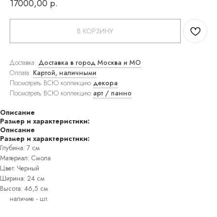
17000,00
р.
ковры
Прямоугольные
ковры
В КОРЗИНУ
Круглые
ковры
Прикроватные
ковры
Доставка:
Доставка в город Москва и МО
Детские
Оплата:
Картой, наличными
ковры
Посмотреть ВСЮ коллекцию
декора
Напольные
Посмотреть ВСЮ коллекцию
арт / панно
зеркала
Настенные
зеркала
Описание
Настольные
Размер и характеристики:
зеркала
Описание
Люстры
Размер и характеристики:
Подвесные
Глубина: 7 см
светильники
Материал: Смола
Потолочные
Цвет: Черный
светильники
Ширина: 24 см
Бра
Высота: 46,5 см
Настольные
лампы
Торшеры
Картины