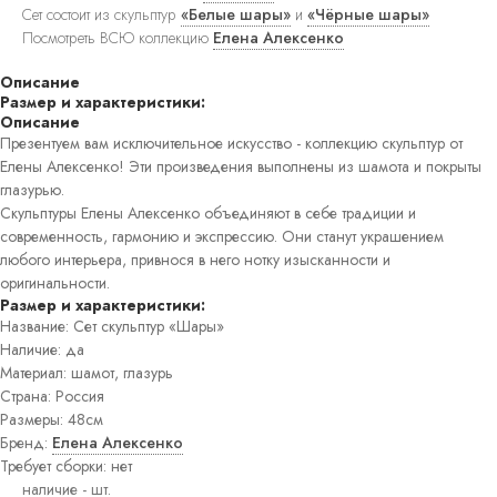
ковры
Сет состоит из скульптур
«Белые шары»
и
«Чёрные шары»
Прямоугольные
Посмотреть ВСЮ коллекцию
Елена Алексенко
ковры
Круглые
Описание
ковры
Размер и характеристики:
Прикроватные
Описание
ковры
Презентуем вам исключительное искусство - коллекцию скульптур от
Детские
Елены Алексенко! Эти произведения выполнены из шамота и покрыты
ковры
глазурью.
Напольные
Скульптуры Елены Алексенко объединяют в себе традиции и
зеркала
Настенные
современность, гармонию и экспрессию. Они станут украшением
зеркала
любого интерьера, привнося в него нотку изысканности и
Настольные
оригинальности.
зеркала
Размер и характеристики:
Люстры
Название: Сет скульптур «Шары»
Подвесные
Наличие: да
светильники
Материал: шамот, глазурь
Потолочные
светильники
Страна: Россия
Бра
Размеры: 48см
Настольные
Бренд:
Елена Алексенко
лампы
Требует сборки: нет
Торшеры
Картины