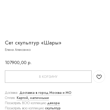
Журнальные
столики
Письменные
столы
Круглые
столы
К
обеденной
зоне
Сет скульптур «Шары»
стулья
К
Елена Алексенко
рабочей
зоне
стулья
107900,00
р.
Барные
стулья
Полубарные
В КОРЗИНУ
стулья
Вазы
Скульптуры
Посуда
Доставка:
Доставка в город Москва и МО
Часы
Оплата:
Картой, наличными
Подсвечники
Посмотреть ВСЮ коллекцию
декора
Текстиль
Посмотреть всю коллекцию
скульптур
Квадратные