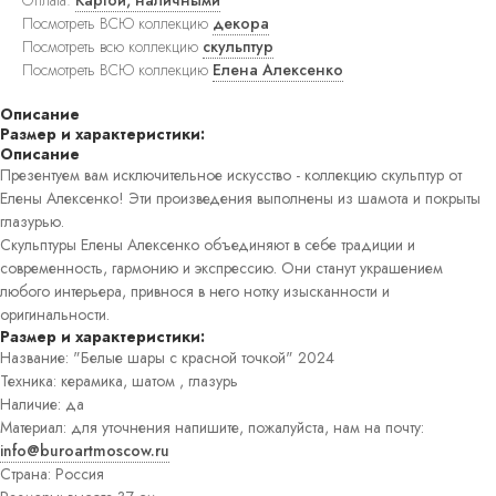
ковры
Посмотреть ВСЮ коллекцию
декора
Прямоугольные
Посмотреть всю коллекцию
скульптур
ковры
Посмотреть ВСЮ коллекцию
Елена Алексенко
Круглые
ковры
Прикроватные
Описание
ковры
Размер и характеристики:
Детские
Описание
ковры
Презентуем вам исключительное искусство - коллекцию скульптур от
Напольные
Елены Алексенко! Эти произведения выполнены из шамота и покрыты
зеркала
глазурью.
Настенные
Скульптуры Елены Алексенко объединяют в себе традиции и
зеркала
современность, гармонию и экспрессию. Они станут украшением
Настольные
любого интерьера, привнося в него нотку изысканности и
зеркала
Люстры
оригинальности.
Подвесные
Размер и характеристики:
светильники
Название: "Белые шары с красной точкой" 2024
Потолочные
Техника: керамика, шатом , глазурь
светильники
Наличие: да
Бра
Материал: для уточнения напишите, пожалуйста, нам на почту:
Настольные
info@buroartmoscow.ru
лампы
Торшеры
Страна: Россия
Картины