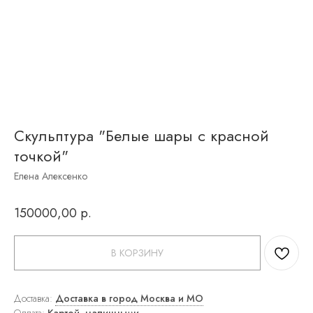
Журнальные
столики
Письменные
столы
Круглые
столы
К
обеденной
зоне
стулья
Скульптура "Белые шары с красной
К
рабочей
точкой"
зоне
стулья
Елена Алексенко
Барные
стулья
Полубарные
150000,00
р.
стулья
Вазы
Скульптуры
В КОРЗИНУ
Посуда
Часы
Подсвечники
Текстиль
Доставка:
Доставка в город Москва и МО
Квадратные
Оплата:
Картой, наличными