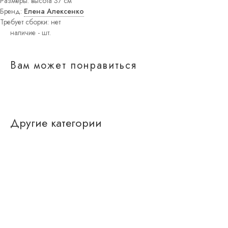
Размеры: высота 37 см
Постеры
Бренд:
Елена Алексенко
Интерьерные
Требует сборки: нет
панно
Графика
Вам может понравиться
Другие категории