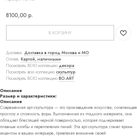
ковры
Прямоугольные
8100,00
р.
ковры
Круглые
ковры
Прикроватные
В КОРЗИНУ
ковры
Детские
ковры
Доставка:
Доставка в город Москва и МО
Напольные
зеркала
Оплата:
Картой, наличными
Настенные
Посмотреть ВСЮ коллекцию
декора
зеркала
Посмотреть всю коллекцию
скульптур
Настольные
Посмотреть ВСЮ коллекцию
BO.ART
зеркала
Люстры
Описание
Подвесные
Размер и характеристики:
светильники
Описание
Потолочные
Современная арт-скульптура — это произведение искусства, сочетающее
светильники
простоту и сложность форм. Выполненная из гладкого материала, она
Бра
Настольные
обладает блестящей черной поверхностью, которая подчеркивает
лампы
плавные изгибы и переплетения линий. Эта арт-скульптура станет ярким
Торшеры
акцентом в вашем интерьере, привлекая внимание своей
Картины