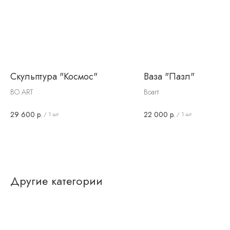
Скульптура "Космос"
Ваза "Пазл"
BO.ART
Boart
29 600
р.
22 000
р.
/
1 шт
/
1 шт
Другие категории