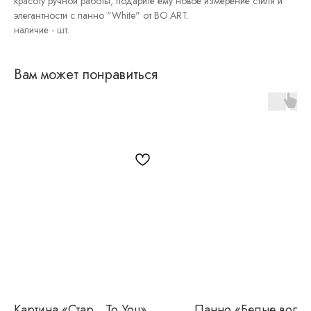
красоту ручной работы, подарите ему новое измерение стиля и
Постеры
элегантности с панно "White" от BO.ART.
Интерьерные
панно
Графика
Вам может понравиться
Картина «Стар…To You»
Панно «Белые волн