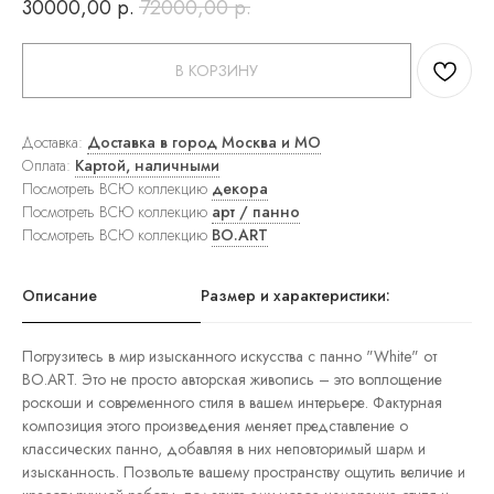
30000,00
р.
72000,00
р.
ковры
Прямоугольные
ковры
В КОРЗИНУ
Круглые
ковры
Прикроватные
ковры
Доставка:
Доставка в город Москва и МО
Детские
Оплата:
Картой, наличными
ковры
Посмотреть ВСЮ коллекцию
декора
Напольные
Посмотреть ВСЮ коллекцию
арт / панно
зеркала
Настенные
Посмотреть ВСЮ коллекцию
BO.ART
зеркала
Настольные
зеркала
Описание
Размер и характеристики:
Люстры
Подвесные
светильники
Погрузитесь в мир изысканного искусства с панно "White" от
Потолочные
BO.ART. Это не просто авторская живопись – это воплощение
светильники
роскоши и современного стиля в вашем интерьере. Фактурная
Бра
композиция этого произведения меняет представление о
Настольные
классических панно, добавляя в них неповторимый шарм и
лампы
Торшеры
изысканность. Позвольте вашему пространству ощутить величие и
Картины