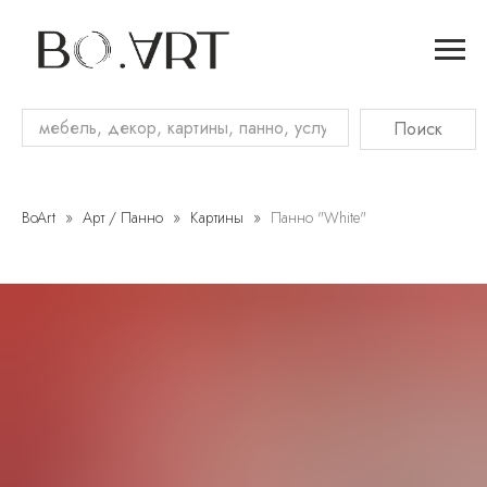
Поиск
Диваны
Кровати
BoArt
Арт / Панно
Картины
Панно "White"
Кресла
Пуфы
Банкетки
Ткани
Витрины
Комоды
Консоли
Прикроватные
тумбочки
Стеллажи
Шкафы
Ширмы
Обеденные
столы