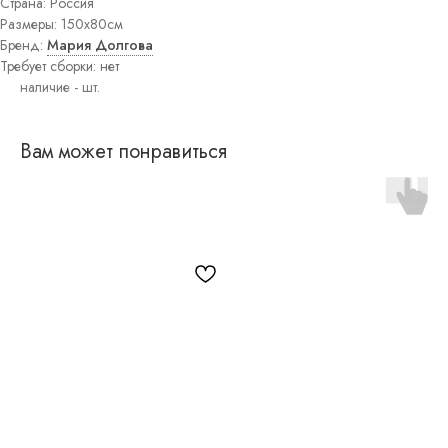
Страна: Россия
Постеры
Размеры: 150х80см
Интерьерные
Бренд:
Мария Долгова
панно
Требует сборки: нет
Графика
Вам может понравиться