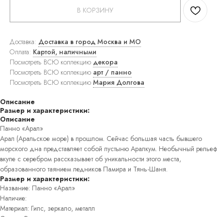
ковры
В КОРЗИНУ
Прямоугольные
ковры
Круглые
ковры
Доставка:
Доставка в город Москва и МО
Прикроватные
Оплата:
Картой, наличными
ковры
Посмотреть ВСЮ коллекцию
декора
Детские
Посмотреть ВСЮ коллекцию
арт / панно
ковры
Посмотреть ВСЮ коллекцию
Мария Долгова
Напольные
зеркала
Описание
Настенные
Размер и характеристики:
зеркала
Описание
Настольные
зеркала
Панно «Арал»
Люстры
Арал (Аральское море) в прошлом. Сейчас большая часть бывшего
Подвесные
морского дна представляет собой пустыню Аралкум. Необычный рельеф
светильники
вкупе с серебром рассказывает об уникальности этого места,
Потолочные
образованного таянием ледников Памира и Тянь-Шаня.
светильники
Размер и характеристики:
Бра
Название: Панно «Арал»
Настольные
лампы
Наличие:
Торшеры
Материал: Гипс, зеркало, металл
Картины