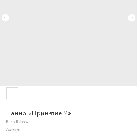
Журнальные
столики
Письменные
столы
Круглые
столы
К
обеденной
зоне
стулья
К
рабочей
зоне
стулья
Барные
стулья
Полубарные
стулья
Вазы
Скульптуры
Панно «Принятие 2»
Посуда
Часы
Buro Rebrova
Подсвечники
Артикул:
Текстиль
Квадратные