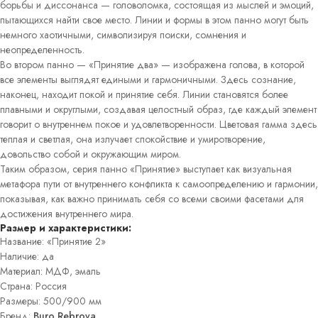
борьбы и диссонанса — головоломка, состоящая из мыслей и эмоций,
Постеры
пытающихся найти свое место. Линии и формы в этом панно могут быть
Интерьерные
немного хаотичными, символизируя поиски, сомнения и
панно
Графика
неопределенность.
Во втором панно — «Принятие два» — изображена голова, в которой
все элементы выглядят едиными и гармоничными. Здесь сознание,
наконец, находит покой и принятие себя. Линии становятся более
плавными и округлыми, создавая целостный образ, где каждый элемент
говорит о внутреннем покое и удовлетворенности. Цветовая гамма здесь
теплая и светлая, она излучает спокойствие и умиротворение,
довольство собой и окружающим миром.
Таким образом, серия панно «Принятие» выступает как визуальная
метафора пути от внутреннего конфликта к самоопределению и гармонии,
показывая, как важно принимать себя со всеми своими фасетами для
достижения внутреннего мира.
Размер и характеристики:
Название: «Принятие 2»
Наличие: да
Материал: МДФ, эмаль
Страна: Россия
Размеры: 500/900 мм
Бренд:
Buro Rebrova