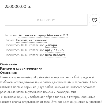
ковры
250000,00
р.
Прямоугольные
ковры
Круглые
ковры
В КОРЗИНУ
Прикроватные
ковры
Детские
Доставка:
Доставка в город Москва и МО
ковры
Оплата:
Картой, наличными
Напольные
Посмотреть ВСЮ коллекцию
декора
зеркала
Настенные
Посмотреть ВСЮ коллекцию
арт / панно
зеркала
Посмотреть ВСЮ коллекцию
Buro Rebrova
Настольные
зеркала
Описание
Люстры
Размер и характеристики:
Подвесные
Описание
светильники
Панно под названием «Принятие» представляет собой мудрое и
Потолочные
глубокое исследование темы самоидентификации и гармонии. Оно
светильники
является частью серии из двух работ, каждая из которых отражает
Бра
Настольные
различные этапы внутреннего поиска и самопринятия.
лампы
«Принятие один», изображает образ головы, в которой сознание
Торшеры
кажется слегка оторванным от тела. Это создает ощущение внутренней
Картины